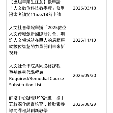
【應屆畢業生注意】欲申請
「人文數位科技微學程」修畢
2026/03/18
證書者請於115.6.18前申請
人文社會學院舉辦「2025數位
人文跨域創新國際研討會」期
許人文領域站在巨人的肩膀藉
2025/11/13
助數位智慧的力量開創未來新
視野
人文社會學院共同必修課程─
重補修替代課程表
2025/09/30
Required/Remedial Course
Substitution List
師培中心辦理USR計畫，攜手
五校深化師資培育，推動素養
2025/08/29
導向課程與創新教學