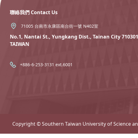
聯絡我們 Contact Us
71005 台南市永康區南台街一號 N402室
No.1, Nantai St., Yungkang Dist., Tainan City 710301
TAIWAN
+886-6-253-3131 ext.6001
Copyright © Southern Taiwan University of Science a