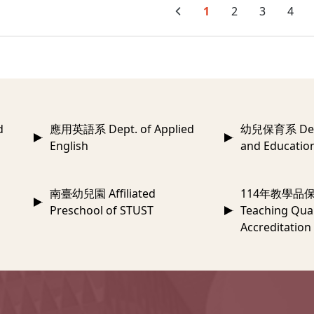
1
2
3
4
d
應用英語系 Dept. of Applied
幼兒保育系 Dept.
English
and Educatio
南臺幼兒園 Affiliated
114年教學品保
Preschool of STUST
Teaching Qual
Accreditation