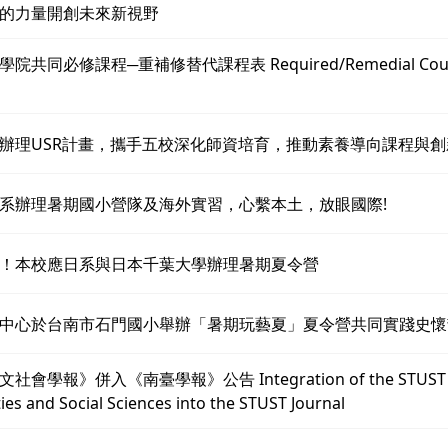
的力量開創未來新視野
共同必修課程─重補修替代課程表 Required/Remedial Course 
辦理USR計畫，攜手五校深化師資培育，推動素養導向課程與創
系辦理暑期國小營隊及海外實習，心繫本土，放眼國際!
！本校應日系與日本千葉大學辦理暑期夏令營
中心於台南市石門國小舉辦「暑期玩藝夏」夏令營共同實踐史懷
會學報》併入《南臺學報》公告 Integration of the STUST Jo
es and Social Sciences into the STUST Journal