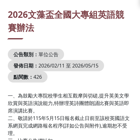
:::
2026文藻盃全國大專組英語競
賽辦法
公告類別：
單位公告
發佈日期：
2026/02/11 至 2026/05/15
點閱數：
426
一、為鼓勵大專院校學生相互觀摩與切磋,提升英美文學
欣賞與英語演說能力,特辦理英詩團體朗誦比賽與英語即
席演講比賽。
二、敬請於115年5月15日報名截止日前至該校英國語文
系網頁完成網路報名程序(詳如公告與附件),逾期恕不受
理。