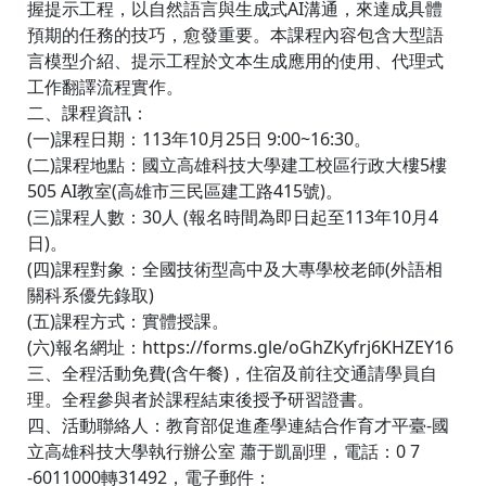
握提示工程，以自然語言與生成式AI溝通，來達成具體
預期的任務的技巧，愈發重要。本課程內容包含大型語
言模型介紹、提示工程於文本生成應用的使用、代理式
工作翻譯流程實作。
二、課程資訊：
(一)課程日期：113年10月25日 9:00~16:30。
(二)課程地點：國立高雄科技大學建工校區行政大樓5樓
505 AI教室(高雄市三民區建工路415號)。
(三)課程人數：30人 (報名時間為即日起至113年10月4
日)。
(四)課程對象：全國技術型高中及大專學校老師(外語相
關科系優先錄取)
(五)課程方式：實體授課。
(六)報名網址：
https://forms.gle/oGhZKyfrj6KHZEY16
三、全程活動免費(含午餐)，住宿及前往交通請學員自
理。全程參與者於課程結束後授予研習證書。
四、活動聯絡人：教育部促進產學連結合作育才平臺-國
立高雄科技大學執行辦公室 蕭于凱副理，電話：0 7
-6011000轉31492，電子郵件：