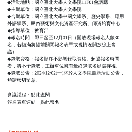
◆
活動地點：國立臺北大學人文學院
11F01
會議廳
◆
主辦單位：國立臺北大學人文學院
◆
合辦單位：國立臺北大學中國文學系、歷史學系、應用
外語學系、民俗藝術與文化資產研究所、師資培育中心
◆
指導單位：教育部
◆
報名時間：即日起至
12
月0
1
日（開放現場報名人數
30
名，若額滿將提前關閉報名表單或視情況開放線上會
議）
◆
錄取資格：報名順序不影響錄取資格。超過報名時間
者，將不予錄取，主辦單位擁有最終錄取名額選擇權。
◆
錄取公告：
2024/12/02(
一
)
將於
人文學院最新活動公告
，
煩請密切留意。
會議議程：
點此查閱
報名表單連結：
點此報名