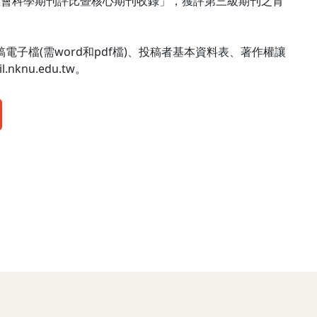
及社會科學期刊評比暨核心期刊收錄」，獲評第三級期刊之肯
子檔(需word和pdf檔)、投稿者基本資料表、著作權讓
knu.edu.tw。