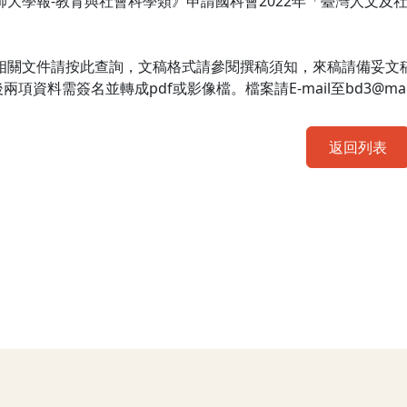
師大學報-教育與社會科學類》申請國科會2022年「臺灣人文
相關文件請
按此查詢
，文稿格式請參閱撰稿須知，來稿請備妥文稿電
項資料需簽名並轉成pdf或影像檔。檔案請E-mail至bd3@mail.n
返回列表