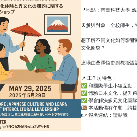
📍地點：南臺科技大學 
🎯參與對象：全校師生，
想了解不同文化如何影響
文化衝突？
這場由桑澤悟史副教授設
📌 工作坊特色：
✅ 和國際學生小組互動
✅ 體驗日本文化，提升
✅ 學會解決多元文化團
🍱 本活動備有午餐，請
👉 報名連結：
請點我