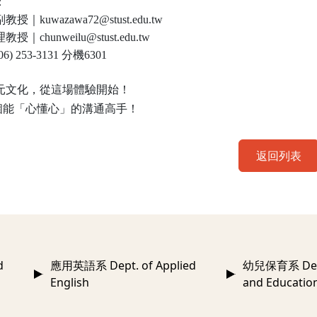
：
授｜kuwazawa72@stust.edu.tw
｜chunweilu@stust.edu.tw
6) 253-3131 分機6301
多元文化，從這場體驗開始！
個能「心懂心」的溝通高手！
返回列表
d
應用英語系 Dept. of Applied
幼兒保育系 Dept.
English
and Educatio