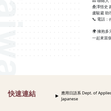
📧 聯絡人
桑澤悟史 副教
盧駿葳 助理教授
📞 電話：(0
🌍 擁抱
一起來當
:::
快速連結
應用日語系 Dept. of Applie
Japanese