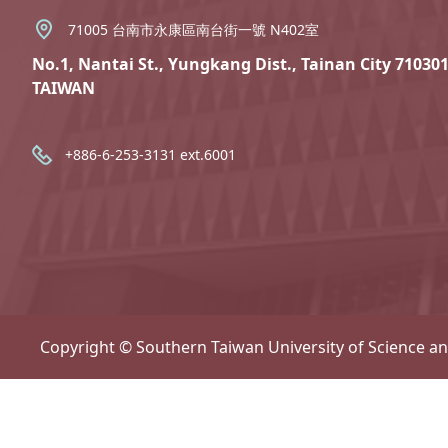
71005 台南市永康區南台街一號 N402室
No.1, Nantai St., Yungkang Dist., Tainan City 710301
TAIWAN
+886-6-253-3131 ext.6001
Copyright © Southern Taiwan University of Science a