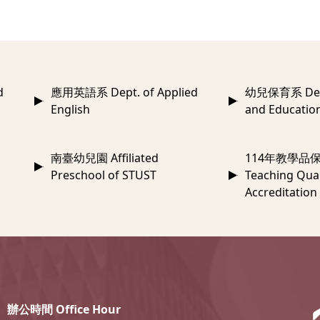
d
應用英語系 Dept. of Applied
幼兒保育系 Dept.
English
and Educatio
南臺幼兒園 Affiliated
114年教學品保
Preschool of STUST
Teaching Qual
Accreditation
辦公時間 Office Hour