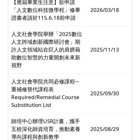
【應屆畢業生注意】欲申請
「人文數位科技微學程」修畢
2026/03/18
證書者請於115.6.18前申請
人文社會學院舉辦「2025數位
人文跨域創新國際研討會」期
許人文領域站在巨人的肩膀藉
2025/11/13
助數位智慧的力量開創未來新
視野
人文社會學院共同必修課程─
重補修替代課程表
2025/09/30
Required/Remedial Course
Substitution List
師培中心辦理USR計畫，攜手
五校深化師資培育，推動素養
2025/08/29
導向課程與創新教學