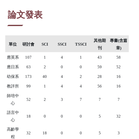
:::
論文發表
其他期
專書(含篇
單位
研討會
SCI
SSCI
TSSCI
刊
章)
應英系
107
1
4
1
43
58
應日系
63
2
0
0
59
52
幼保系
173
40
4
2
28
16
教評所
99
1
4
4
56
16
師培中
52
2
3
7
7
7
心
語言中
18
0
0
0
5
32
心
高齡學
32
18
0
0
5
3
程