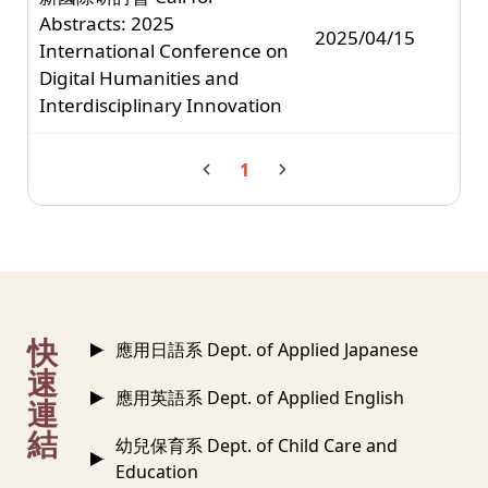
Abstracts: 2025
2025/04/15
International Conference on
Digital Humanities and
Interdisciplinary Innovation
1
:::
快
應用日語系 Dept. of Applied Japanese
速
應用英語系 Dept. of Applied English
連
結
幼兒保育系 Dept. of Child Care and
Education