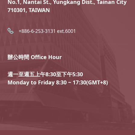
No.1, Nantai St., Yungkang Dist., Tainan City
710301, TAIWAN
+886-6-253-3131 ext.6001
辦公時間 Office Hour
週一至週五上午8:30至下午5:30
Monday to Friday 8:30 ~ 17:30(GMT+8)