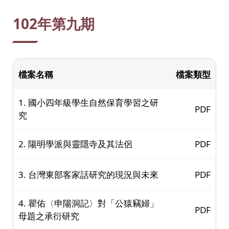
:::
102年第九期
檔案名稱
檔案類型
1. 國小四年級學生自然保育學習之研
PDF
究
2. 陽明學派與靈隱寺及其法侶
PDF
3. 台灣東部客家話研究的現況與未來
PDF
4. 瞿佑〈申陽洞記〉對「公猿竊婦」
PDF
母題之承衍研究